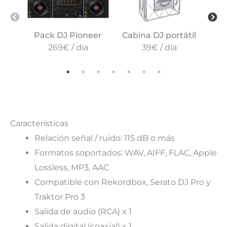
Pack DJ Pioneer
Cabina DJ portátil
Pi
269€ / día
39€ / día
Características
Relación señal / ruido: 115 dB o más
Formatos soportados: WAV, AIFF, FLAC, Apple
Lossless, MP3, AAC
Compatible con Rekordbox, Serato DJ Pro y
Traktor Pro 3
Salida de audio (RCA) x 1
Salida digital (coaxial) x 1