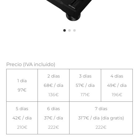
Precio (IVA incluido)
2 días
3 días
4 días
1 día
68€ / día
57€ / día
49€ / día
97€
136€
171€
196€
5 días
6 días
7 días
42€ / día
37€ / día
31’7€ / día (día gratis)
210€
222€
222€