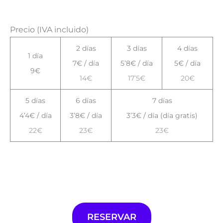
Precio (IVA incluido)
2 días
3 días
4 días
1 día
7€ / día
5’8€ / día
5€ / día
9€
14€
17’5€
20€
5 días
6 días
7 días
4’4€ / día
3’8€ / día
3’3€ / día (día gratis)
22€
23€
23€
RESERVAR