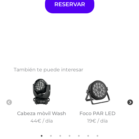
RESERVAR
También te puede interesar
Cabeza mòvil Wash
Foco PAR LED
Má
150
44€ / día
19€ / día